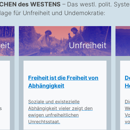
ECHEN des WESTENS
– Das westl. polit. Sys
lage für Unfreiheit und Undemokratie:
eit
Unfreiheit
Freiheit ist die Freiheit von
De
Abhängigkeit
H
Soziale und existezielle
Di
s
Abhängigkeit vieler zeigt den
We
ewigen unfreiheitlichen
Vo
Unrechtsstaat.
vo
 WESTLICHE POLITISCHE SYSTEM IST EIN VER