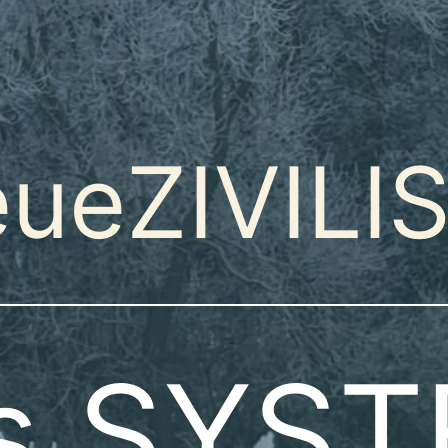
ueZIVILI
es SYST