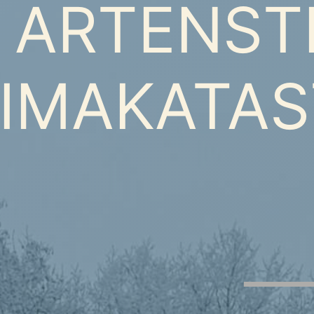
ARTENST
LIMAKATA
__