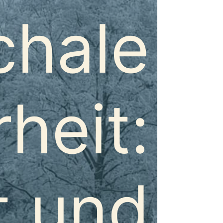
chale
heit:
t und