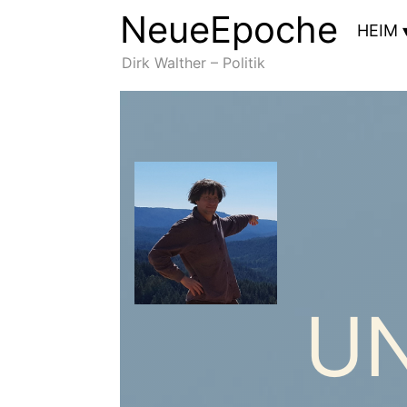
NeueEpoche
NeueEpoche
HEIM
Dirk Walther – Politik
UN