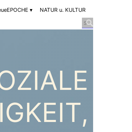
eueEPOCHE
NATUR u. KULTUR
Search
for:
OZIALE
GKEIT,