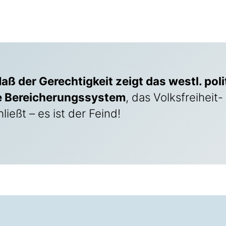
aß der Gerechtigkeit zeigt das westl. pol
re Bereicherungssystem
, das Volksfreiheit
ließt – es ist der Feind!
is collapsed. Activate the Mehr anzeigen button to reveal th
DIE VERMÖGENSVERTEILUNG IST DA
ERECHTIGKEIT
!
__________