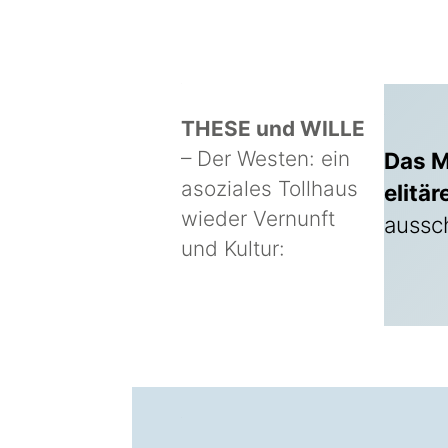
–
–
THESE und WILLE
– Der Westen: ein
Das M
asoziales Tollhaus
elitä
wieder Vernunft
aussch
und Kultur:
Content 
–