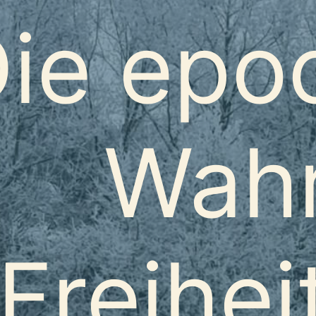
ie epo
Wahr
Freihei