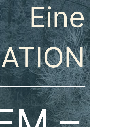
Eine
SATION
EM –