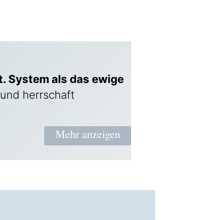
it. System als das ewige
- und herrschaft
e full content.
Mehr anzeigen
S MASS DER G