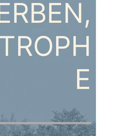
ERBEN,
STROPH
E
________