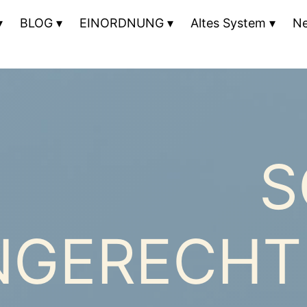
BLOG
EINORDNUNG
Altes System
N
S
GERECHTI