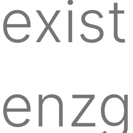
exist
enzg