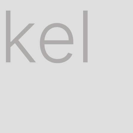
Kel
____