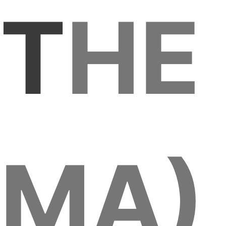
T
HE
MA)