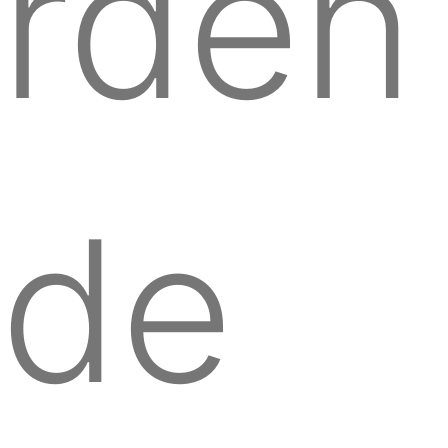
rden
de