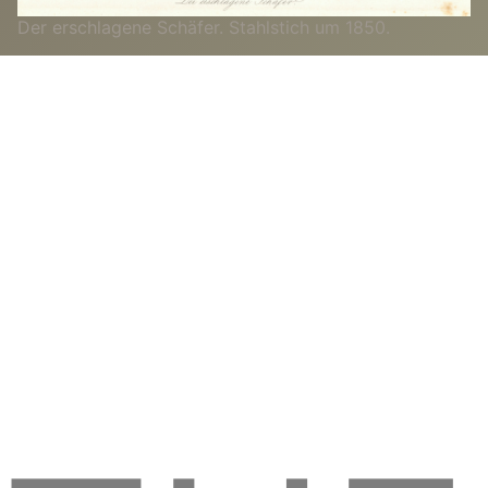
Der erschlagene Schäfer. Stahlstich um 1850.