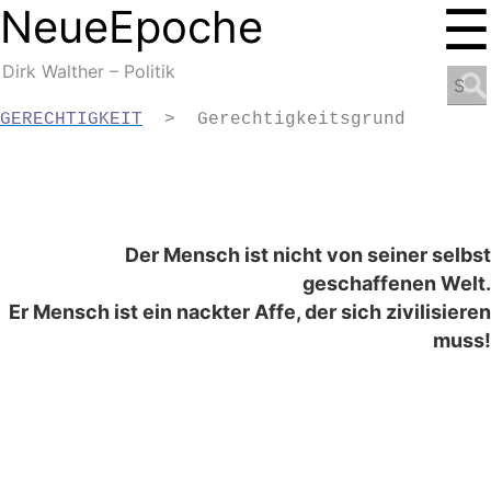
☰
NeueEpoche
NeueEpoche
Dirk Walther – Politik
Search
for:
GERECHTIGKEIT
  >  Gerechtigkeitsgrund
-

-

-

-
Der Mensch ist nicht von seiner selbst
geschaffenen Welt.
Er Mensch ist ein nackter Affe, der sich zivilisieren
muss!
–
–