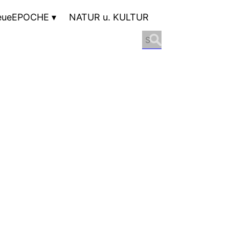
eueEPOCHE
NATUR u. KULTUR
Search
for: