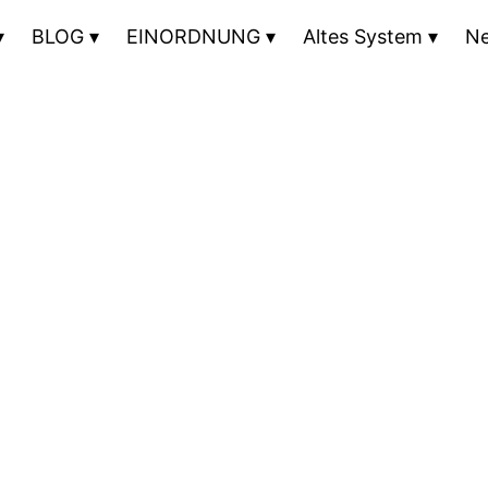
BLOG
EINORDNUNG
Altes System
N