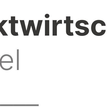
twirtsc
el
____