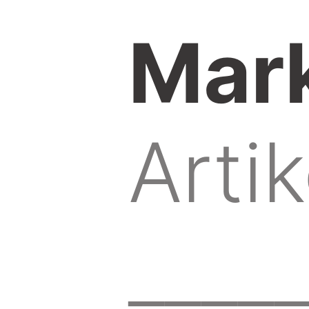
Mark
Artik
____