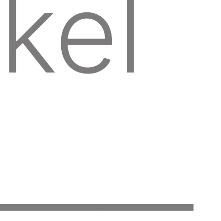
Kel
____