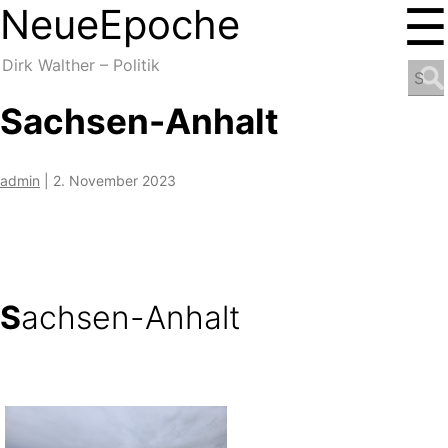
☰
NeueEpoche
NeueEpoche
Dirk Walther – Politik
Search
for:
Sachsen-Anhalt
admin
|
2. November 2023
S
achsen-Anhalt