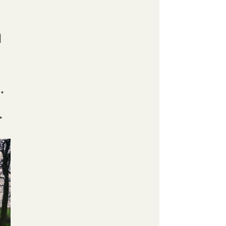
n
.
.