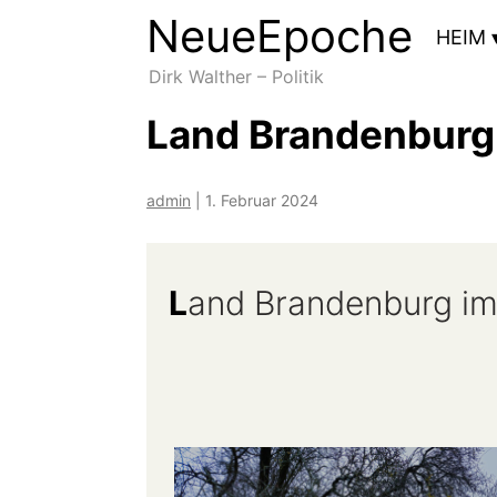
NeueEpoche
NeueEpoche
HEIM
Dirk Walther – Politik
Land Brandenburg
admin
|
1. Februar 2024
L
and Brandenburg im