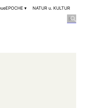
eueEPOCHE
NATUR u. KULTUR
Search
for: