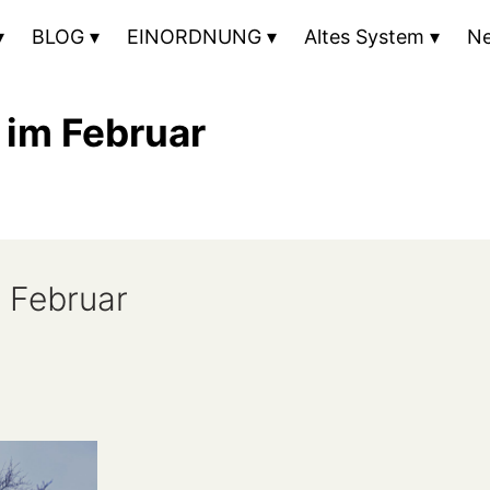
BLOG
EINORDNUNG
Altes System
N
 im Februar
 Februar