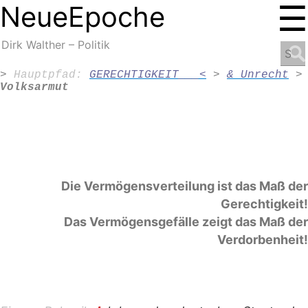
☰
NeueEpoche
NeueEpoche
Dirk Walther – Politik
Search
for:
>
Hauptpfad: 
GERECHTIGKEIT___<
>
& Unrecht
>
Volksarmut
m

A
Die Vermögensverteilung ist das Maß der
Gerechtigkeit!
Das Vermögensgefälle zeigt das Maß der
Verdorbenheit!
m