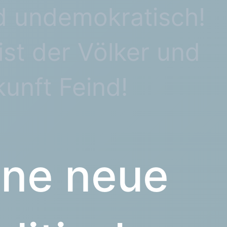
d undemokratisch!
ist der Völker und
unft Feind!
ine neue