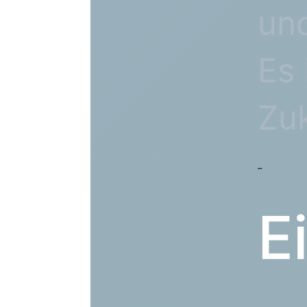
un
Es 
Zuk
–
E