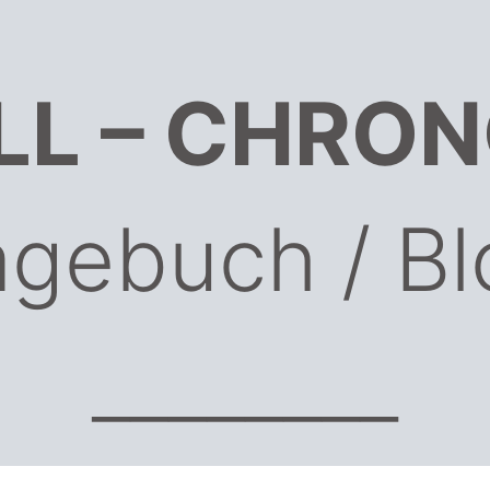
LL – CHRON
agebuch / Bl
________