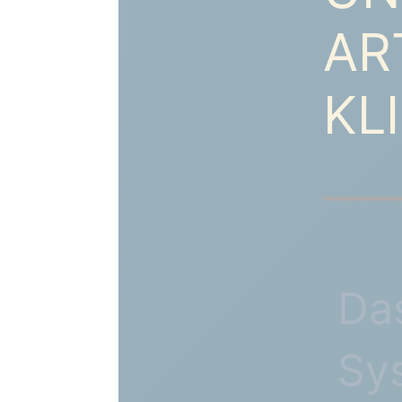
AR
KL
___
Das
Sys