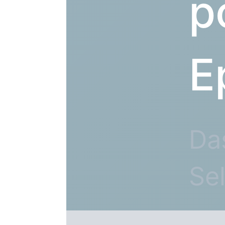
p
E
Das
Se