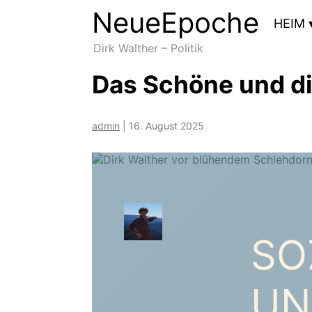
NeueEpoche
NeueEpoche
HEIM
Dirk Walther – Politik
Das Schöne und di
admin
|
16. August 2025
SO
UN