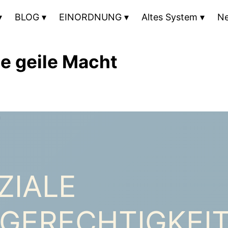
BLOG
EINORDNUNG
Altes System
N
e geile Macht
ZIALE
GERECHTIGKEIT