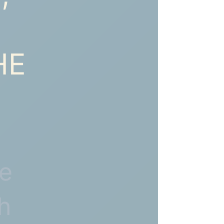
HE
he
h