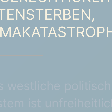
TENSTERBEN,
IMAKATASTROP
_______
 westliche politisc
tem ist unfreiheitlic