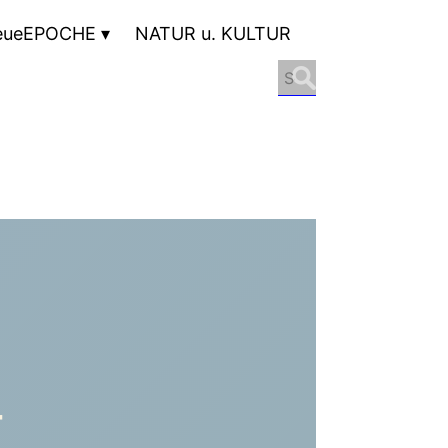
eueEPOCHE
NATUR u. KULTUR
Search
for:
,