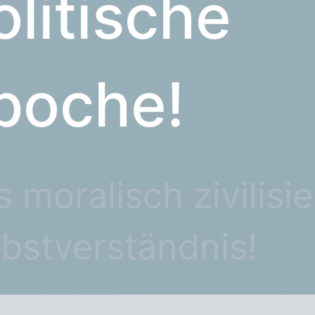
olitische
poche!
 moralisch zivilisie
lbstverständnis!