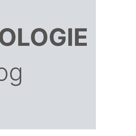
Foto: d.walt 2020
OLOGIE
og